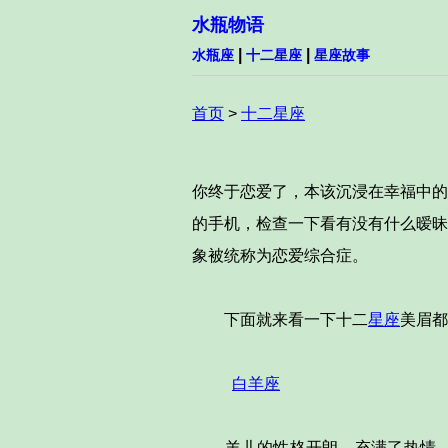
水瓶物语
|
|
水瓶座
十二星座
星座故事
首页
>
十二星座
你终于恋爱了，本该沉浸在幸福中的
的手机，检查一下看有没有什么暧昧
象被统称为恋爱综合症。
下面就来看一下十二
星座
美眉都
白羊座
羊儿的性格开朗，充满了热情，虽