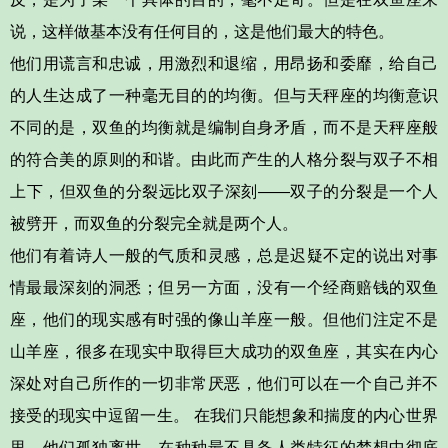
说，这样做基本没有任何目的，这是他们最大的特色。
他们用谎言和忠诚，用激烈和退缩，用昂扬和委靡，给自己
的人生达成了一种毫无目的的均衡
。但与天秤座的均衡意识
不同的是，双鱼的均衡就是
编制自身矛盾
，而不是天秤座般
的符合美的原则的和谐。由此而产生的人格分裂与双子不相
上下，但双鱼的分裂远比双子深刻——双子的分裂是一个人
被劈开，而
双鱼的分裂完全就是两个人
。
他们有着诗人一般的气质和灵感，总是迟疑不定的说出对事
情最最深刻的洞悉；但另一方面，没有一个经商赔钱的双鱼
座，他们的现
实感有时强的像山羊座一般
。但他们注定不是
山羊座，很多在现实中取得巨大成功的双鱼座，其实在内心
深处对自己所作的一切非常厌恶，
他们可以在一个自己并不
接受的现实中逗留一生。 在我们只能想象和揣度的内心世界
里，他们孤独离世，在种种最不具备人类特征的梦想中彻底