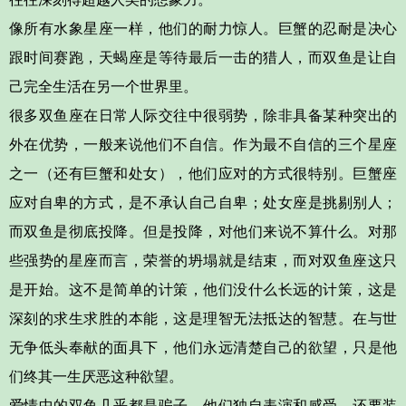
像所有水象星座一样，他们的耐力惊人。巨蟹的忍耐是决心
跟时间赛跑，天蝎座是等待最后一击的猎人，
而双鱼是让自
己完全生活在另一个世界里。
很多双鱼座在日常人际交往中很弱势，除非具备某种突出的
外在优势，一般来说
他们不自信。
作为最不自信的三个星座
之一（还有巨蟹和处女），他们应对的方式很特别。巨蟹座
应对自卑的方式，是不承认自己自卑；处女座是挑剔别人；
而双鱼是
彻底投降。
但是投降，对他们来说不算什么。
对那
些强势的星座而言，荣誉的坍塌就是结束，而对双鱼座这只
是开始。
这不是简单的计策，他们没什么长远的计策，这是
深刻的求生求胜的本能，
这是理智无法抵达的智慧。
在与世
无争低头奉献的面具下，他们永远清楚自己的欲望，只是他
们终其一生厌恶这种欲望。
爱情中的双鱼几乎都是骗子。
他们独自表演和感受，
还要装