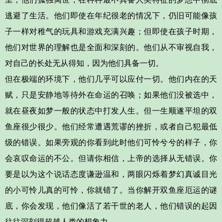
逃避了生活。
他们即使在年纪很老的情况下，仍旧可能像孩
子一样对稚气的玩具和游戏充满兴趣；但即使在孩子时期，
他们对世界的理解也是全面和深刻的。他们从不审视自我，
对自己的长处无从得知，因为他们具备一切。
但在极端的环境下，他们几乎可以应付一切。他们内在的天
赋，只是
安静地等待外在命运的召唤
；如果他们没被选中，
就在昼夜如梦一般的状态中打发人生。但一生顺遂平坦的双
鱼座很少很少。他们
经常遭遇荒谬的挫折
，或者自己
犯最低
级的错误
。如果旁观的你看到此时他们可怜兮兮的样子，你
会哀叹命运的不公。但请你相信，上帝的选择从无错误。你
要是以为这个说话态度谦逊温和，两眼闪烁着梦幻真诚目光
的小可怜儿真的可怜，你就错了。当你解开双鱼座厄运的谜
底，你会发现，他们像活了若干世的老人，
他们错误的起因
往往深刻得超越人类的想象力。