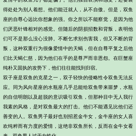
得处处为别人着想。
他们能迁就人，从不自傲。但是，双鱼
座的自尊心远比你想象的强。你之所以不能察觉，是因为他
们厌恶针锋相对的感觉。但随后的阴损招数和背叛，表明他
们可不是那么没心没肺。
不断乞求别伤害我，但又不断的背
叛，
这种双重行为很像爱情中的天蝎，但在自尊平复之后他
们比天蝎仁慈，因为
他们在乎的是尊严而非恩怨
。在巨蟹座
纯朴又固执的攻势下，他们往往能找到归宿。
双子座
是双鱼的
克星
之一，双子轻快的侵略性令双鱼无法反
应。同为风向星座的水瓶座几乎总能给双鱼带来噩梦，
水瓶
的自信明朗以及超脱的意识吸引双鱼，但那种目中无人我行
我素的风格，是对双鱼最大的打击。他们不能遇见比他们还
善变的人。双鱼男子最好也别招惹
金牛女
，金牛座的女人喜
欢纯粹而有力度的爱情，这绝非双鱼所长，反而在金牛女看
来，双鱼男人过于女性化。