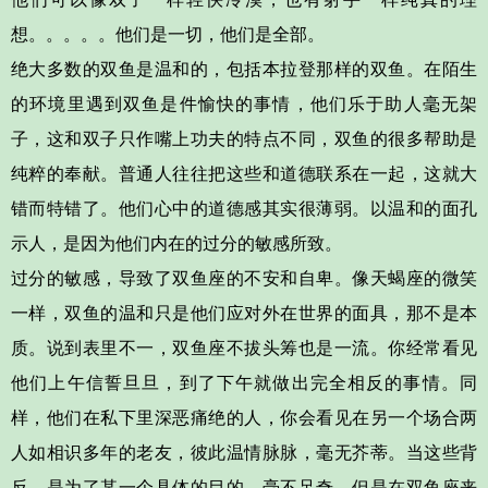
想。。。。。
他们是一切，他们是全部。
绝大多数的双鱼是温和的，包括本拉登那样的双鱼。在陌生
的环境里遇到双鱼是件愉快的事情，他们
乐于助人毫无架
子
，这和双子只作嘴上功夫的特点不同，双鱼的很多帮助是
纯粹的奉献
。普通人往往把这些和道德联系在一起，这就大
错而特错了。他们
心中的道德感其实很薄弱
。以温和的面孔
示人，是因为他们内在的
过分的敏感
所致。
过分的敏感，导致了双鱼座的
不安和自卑
。像天蝎座的微笑
一样，双鱼的温和只是他们应对外在世界的面具，那不是本
质。说到表里不一，双鱼座
不拔头筹
也是一流。你经常看见
他们上午信誓旦旦，到了下午就做出完全相反的事情。同
样，他们在私下里深恶痛绝的人，你会看见在另一个场合两
人如相识多年的老友，彼此温情脉脉，毫无芥蒂。当这些背
反，是为了某一个具体的目的，毫不足奇。但是在双鱼座来