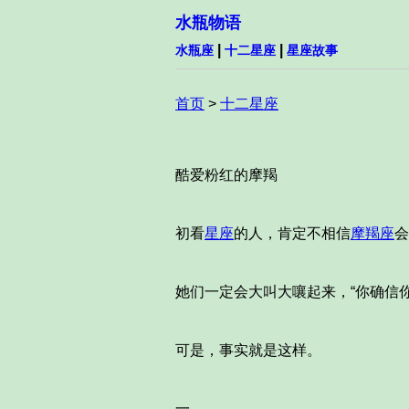
水瓶物语
|
|
水瓶座
十二星座
星座故事
首页
>
十二星座
酷爱粉红的摩羯
初看
星座
的人，肯定不相信
摩羯座
会
她们一定会大叫大嚷起来，“你确信
可是，事实就是这样。
一