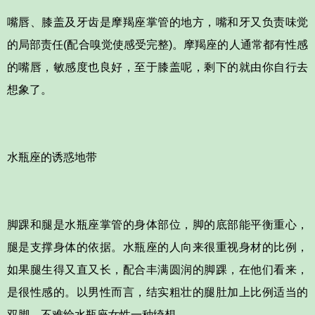
嘴唇、膝盖及牙齿是摩羯座掌管的地方，嘴和牙又负责味觉
的局部责任(配合嗅觉使感受完整)。摩羯座的人通常都有性感
的嘴唇，敏感度也良好，至于膝盖呢，剩下的就由你自行去
想象了。
水瓶座的诱惑地带
脚踝和腿是水瓶座掌管的身体部位，脚的底部能平衡重心，
腿是支撑身体的依据。水瓶座的人向来很重视身材的比例，
如果腿生得又直又长，配合丰满圆润的脚踝，在他们看来，
是很性感的。以男性而言，结实粗壮的腿肚加上比例适当的
双脚，不难给水瓶座女性一种绮想。