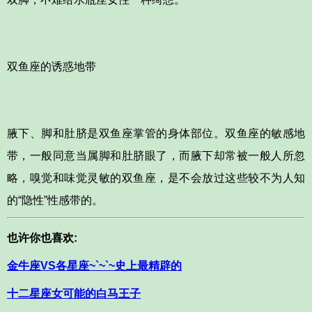
双鱼座的诱惑地带
腋下、脚和肚脐是双鱼座掌管的身体部位。双鱼座的敏感地
带，一般同意当属脚和肚脐眼了，而腋下却常被一般人所忽
略，嗅觉和味觉灵敏的双鱼座，是不会放过这些较不为人知
的“隐性”性感带的。
也许你也喜欢:
金牛座VS各星座~`~`~史上最精辟的
十二星座女可能的白马王子