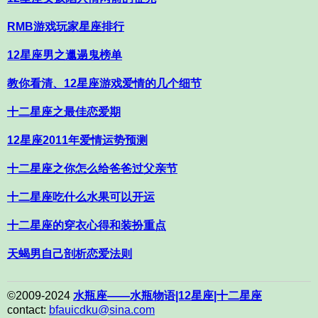
RMB游戏玩家星座排行
12星座男之邋遢鬼榜单
教你看清、12星座游戏爱情的几个细节
十二星座之最佳恋爱期
12星座2011年爱情运势预测
十二星座之你怎么给爸爸过父亲节
十二星座吃什么水果可以开运
十二星座的穿衣心得和装扮重点
天蝎男自己剖析恋爱法则
©2009-2024
水瓶座——水瓶物语|12星座|十二星座
contact:
bfauicdku@sina.com