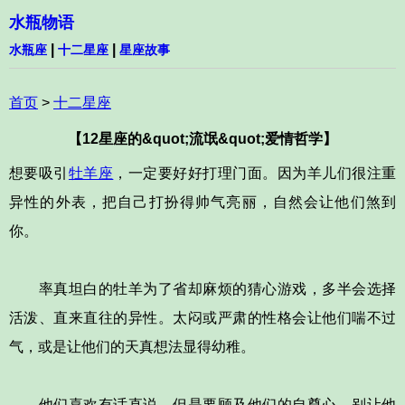
水瓶物语
|
|
水瓶座
十二星座
星座故事
首页
>
十二星座
【12星座的&quot;流氓&quot;爱情哲学】
想要吸引
牡羊座
，一定要好好打理门面。因为羊儿们很注重
异性的外表，把自己打扮得帅气亮丽，自然会让他们煞到
你。
率真坦白的牡羊为了省却麻烦的猜心游戏，多半会选择
活泼、直来直往的异性。太闷或严肃的性格会让他们喘不过
气，或是让他们的天真想法显得幼稚。
他们喜欢有话直说，但是要顾及他们的自尊心，别让他