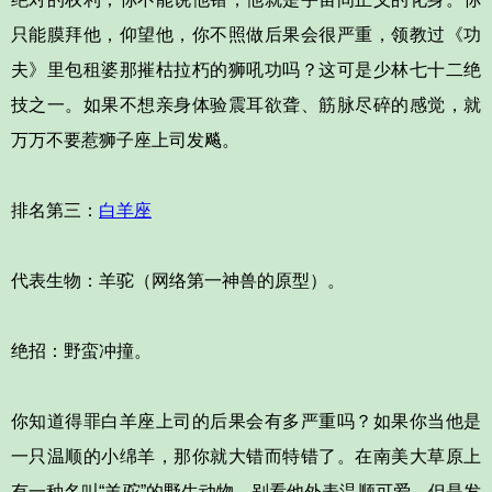
只能膜拜他，仰望他，你不照做后果会很严重，领教过《功
夫》里包租婆那摧枯拉朽的狮吼功吗？这可是少林七十二绝
技之一。如果不想亲身体验震耳欲聋、筋脉尽碎的感觉，就
万万不要惹狮子座上司发飚。
排名第三：
白羊座
代表生物：羊驼（网络第一神兽的原型）。
绝招：野蛮冲撞。
你知道得罪白羊座上司的后果会有多严重吗？如果你当他是
一只温顺的小绵羊，那你就大错而特错了。在南美大草原上
有一种名叫“羊驼”的野生动物，别看他外表温顺可爱，但是发