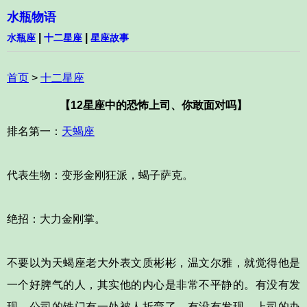
水瓶物语
|
|
水瓶座
十二星座
星座故事
首页
>
十二星座
【12星座中的恐怖上司、你敢面对吗】
排名第一：
天蝎座
代表生物：变形金刚狂派，蝎子萨克。
绝招：大力金刚掌。
不要以为天蝎座老大外表文质彬彬，温文尔雅，就觉得他是
一个好脾气的人，其实他的内心是非常不平静的。有没有发
现，公司的铁门有一处被人折弯了，有没有发现，上司的办