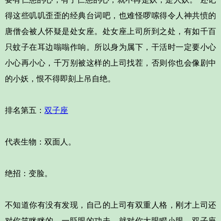
得这些叽叽歪歪的经典台词吧，也难怪啰嗦得令人神共愤的
唐僧会被人怀疑是处女座。处女座上司所到之处，有如千百
只蚊子在耳边嗡嗡作响。所以身为属下，干活时一定要小心
小心再小心，千万别被这样的上司找茬，否则你也会像剧中
的小妖，恨不得即刻上吊自绝。
排名第五：
双子座
代表生物：双面人。
绝招：变脸。
不知道你有没有发现，自己的上司有双重人格，刚才上司还
对你笑眯眯的，一眨眼的功夫，就对你大眼瞪小眼。双子座