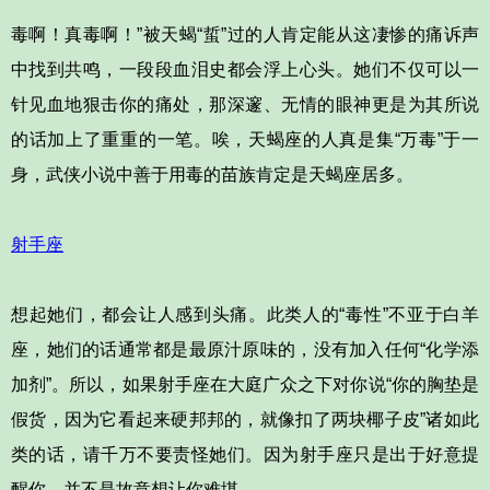
毒啊！真毒啊！”被天蝎“蜇”过的人肯定能从这凄惨的痛诉声
中找到共鸣，一段段血泪史都会浮上心头。她们不仅可以一
针见血地狠击你的痛处，那深邃、无情的眼神更是为其所说
的话加上了重重的一笔。唉，天蝎座的人真是集“万毒”于一
身，武侠小说中善于用毒的苗族肯定是天蝎座居多。
射手座
想起她们，都会让人感到头痛。此类人的“毒性”不亚于白羊
座，她们的话通常都是最原汁原味的，没有加入任何“化学添
加剂”。所以，如果射手座在大庭广众之下对你说“你的胸垫是
假货，因为它看起来硬邦邦的，就像扣了两块椰子皮”诸如此
类的话，请千万不要责怪她们。因为射手座只是出于好意提
醒你，并不是故意想让你难堪。