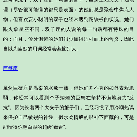
理（尽管很可能懂的都只是表面）的她们总是聚会中焦点人
物，但喜欢耍小聪明的双子也经常遇到踢铁板的状况。她们
跟火象星座不同，双子座的人说的每一句话都有特殊的目
的；而且，伶牙俐齿的她们很少懂得适可而止的含义，因此
自以为幽默的用词经常会惹恼别人。
巨蟹座
虽然巨蟹座是温柔的水象一族，但她们并不真的如外表般脆
弱，你经常可以看到个子矮矮的巨蟹在坚持不懈地努力“反
抗”。因为长着两个大夹子的蟹子们，已经习惯了用冷嘲热讽
来保护自己敏锐的神经，似水柔情般的眼神下面藏的，可是
能噎得你翻白眼的超级“毒舌”。