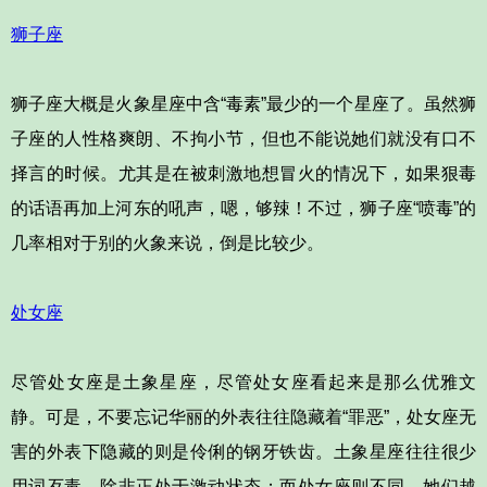
狮子座
狮子座大概是火象星座中含“毒素”最少的一个星座了。虽然狮
子座的人性格爽朗、不拘小节，但也不能说她们就没有口不
择言的时候。尤其是在被刺激地想冒火的情况下，如果狠毒
的话语再加上河东的吼声，嗯，够辣！不过，狮子座“喷毒”的
几率相对于别的火象来说，倒是比较少。
处女座
尽管处女座是土象星座，尽管处女座看起来是那么优雅文
静。可是，不要忘记华丽的外表往往隐藏着“罪恶”，处女座无
害的外表下隐藏的则是伶俐的钢牙铁齿。土象星座往往很少
用词歹毒，除非正处于激动状态；而处女座则不同，她们越