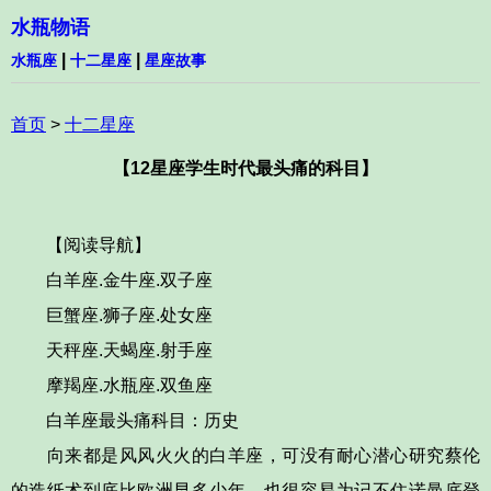
水瓶物语
|
|
水瓶座
十二星座
星座故事
首页
>
十二星座
【12星座学生时代最头痛的科目】
【阅读导航】
白羊座.金牛座.双子座
巨蟹座.狮子座.处女座
天秤座.天蝎座.射手座
摩羯座.水瓶座.双鱼座
白羊座最头痛科目：历史
向来都是风风火火的白羊座，可没有耐心潜心研究蔡伦
的造纸术到底比欧洲早多少年，也很容易为记不住诺曼底登