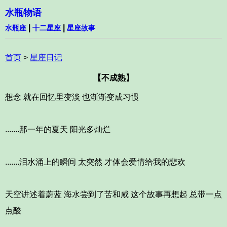
水瓶物语
|
|
水瓶座
十二星座
星座故事
首页
>
星座日记
【不成熟】
想念 就在回忆里变淡 也渐渐变成习惯
.......那一年的夏天 阳光多灿烂
.......泪水涌上的瞬间 太突然 才体会爱情给我的悲欢
天空讲述着蔚蓝 海水尝到了苦和咸 这个故事再想起 总带一点
点酸