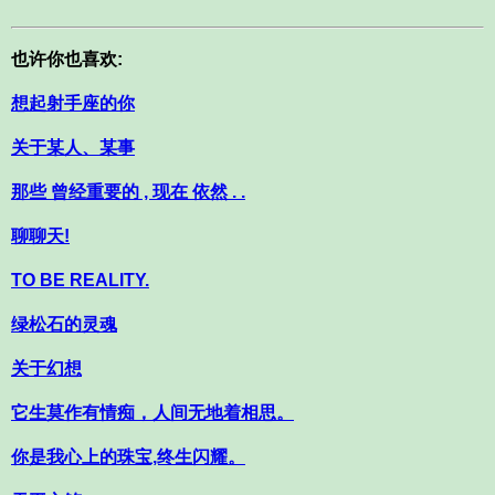
也许你也喜欢:
想起射手座的你
关于某人、某事
那些 曾经重要的 , 现在 依然 . .
聊聊天!
TO BE REALITY.
绿松石的灵魂
关于幻想
它生莫作有情痴，人间无地着相思。
你是我心上的珠宝,终生闪耀。