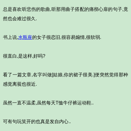
总是喜欢听悲伤的歌曲,听那用曲子搭配的痛彻心扉的句子,竟
然也会难过很久.
书上说,
水瓶座
的女子很恋旧,很容易煽情,很软弱.
很直白,是这样,好吗?
看了一篇文章,名字叫做[姑娘,你的裙子很美.]便突然觉得那种
感觉离莪也很近.
虽然一直不温柔,虽然每天T恤牛仔裤运动鞋..
可有句玩笑开的也真是发自内心..