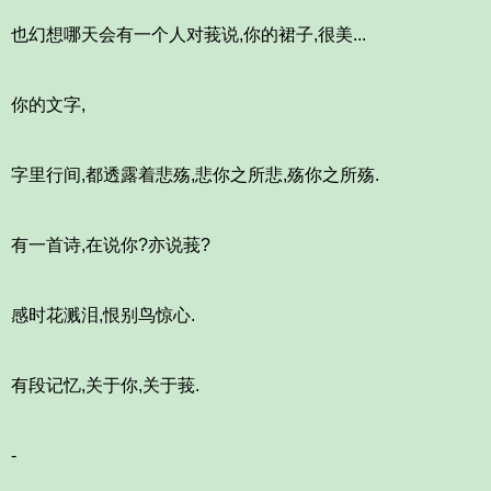
也幻想哪天会有一个人对莪说,你的裙子,很美...
你的文字,
字里行间,都透露着悲殇,悲你之所悲,殇你之所殇.
有一首诗,在说你?亦说莪?
感时花溅泪,恨别鸟惊心.
有段记忆,关于你,关于莪.
-