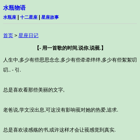
水瓶物语
|
|
水瓶座
十二星座
星座故事
首页
>
星座日记
【- 用一首歌的时间,说你,说莪.】
人生中,多少有些思思念念,多少有些牵牵绊绊,多少有些絮絮叨
叨.. - 引.
总是喜欢看那些美丽的文字,
老爸说,学文没出息,可这没有影响莪对她的热爱,追求.
总是喜欢读感殇的书,或许这样才会让莪感觉到真实.