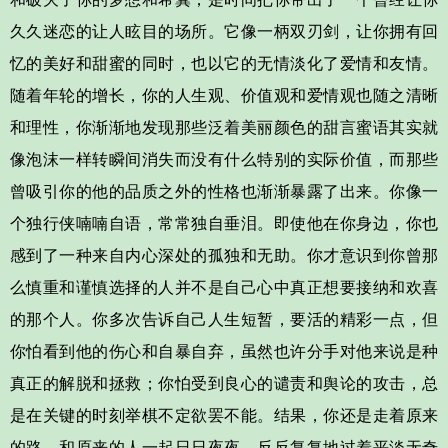
久久迷恋的让人眩目的场所。它像一柄双刃剑，让你拥有回
忆的美好和甜蜜的同时，也以它的无情淡化了爱情和友情。
随着年轮的增长，你的人生观、价值观和爱情观也随之清晰
和理性，你渐渐地发现那些泛着美丽颜色的甜言蜜语其实就
像泡沫一样转瞬间消失而没有什么特别的实际价值，而那些
曾吸引你的他的品质之外的性格也渐渐暴露了出来。你像一
个独行侠喃喃自语，常常独自垂泪。即使他在你身边，你也
感到了一种来自内心深处的孤独和无助。你才意识到你曾那
么慎重和谨慎选择的人并不是自己心中真正想要接纳和欢喜
的那个人。你多次告诉自己人生短暂，要活的精彩一点，但
你怕看到他的伤心和自暴自弃，虽然也许分手对他来说是种
真正的解脱和拯救；你怕受到良心的谴责和舆论的攻击，总
是在关键的时刻举棋不定欲罢不能。结果，你还是走着原来
的路，和原来的人一起日日夜夜、反反复复地过着平淡无奇