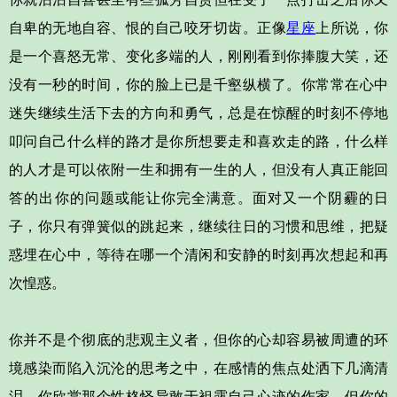
自卑的无地自容、恨的自己咬牙切齿。正像
星座
上所说，你
是一个喜怒无常、变化多端的人，刚刚看到你捧腹大笑，还
没有一秒的时间，你的脸上已是千壑纵横了。你常常在心中
迷失继续生活下去的方向和勇气，总是在惊醒的时刻不停地
叩问自己什么样的路才是你所想要走和喜欢走的路，什么样
的人才是可以依附一生和拥有一生的人，但没有人真正能回
答的出你的问题或能让你完全满意。面对又一个阴霾的日
子，你只有弹簧似的跳起来，继续往日的习惯和思维，把疑
惑埋在心中，等待在哪一个清闲和安静的时刻再次想起和再
次惶惑。
你并不是个彻底的悲观主义者，但你的心却容易被周遭的环
境感染而陷入沉沦的思考之中，在感情的焦点处洒下几滴清
泪。你欣赏那个性格怪异敢于袒露自己心迹的作家，但你的