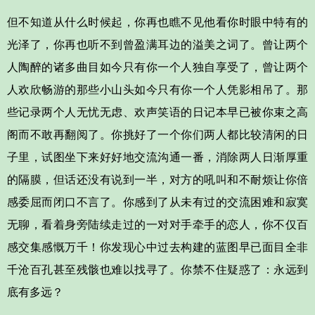
但不知道从什么时候起，你再也瞧不见他看你时眼中特有的
光泽了，你再也听不到曾盈满耳边的溢美之词了。曾让两个
人陶醉的诸多曲目如今只有你一个人独自享受了，曾让两个
人欢欣畅游的那些小山头如今只有你一个人凭影相吊了。那
些记录两个人无忧无虑、欢声笑语的日记本早已被你束之高
阁而不敢再翻阅了。你挑好了一个你们两人都比较清闲的日
子里，试图坐下来好好地交流沟通一番，消除两人日渐厚重
的隔膜，但话还没有说到一半，对方的吼叫和不耐烦让你倍
感委屈而闭口不言了。你感到了从未有过的交流困难和寂寞
无聊，看着身旁陆续走过的一对对手牵手的恋人，你不仅百
感交集感慨万千！你发现心中过去构建的蓝图早已面目全非
千沧百孔甚至残骸也难以找寻了。你禁不住疑惑了：永远到
底有多远？