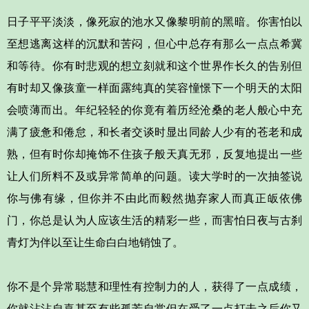
日子平平淡淡，像死寂的池水又像黎明前的黑暗。你害怕以
至想逃离这样的沉默和苦闷，但心中总存有那么一点点希冀
和等待。你有时悲观的想立刻就和这个世界作长久的告别但
有时却又像孩童一样面露纯真的笑容憧憬下一个明天的太阳
会喷薄而出。年纪轻轻的你竟有着历经沧桑的老人般心中充
满了疲惫和倦怠，和长者交谈时显出同龄人少有的苍老和成
熟，但有时你却掩饰不住孩子般天真无邪，反复地提出一些
让人们所料不及或异常简单的问题。读大学时的一次抽签说
你与佛有缘，但你并不由此而毅然抛弃家人而真正皈依佛
门，你总是认为人应该生活的精彩一些，而害怕日夜与古刹
青灯为伴以至让生命白白地销蚀了。
你不是个异常聪慧和理性有控制力的人，获得了一点成绩，
你就沾沾自喜甚至有些孤芳自赏但在受了一点打击之后你又