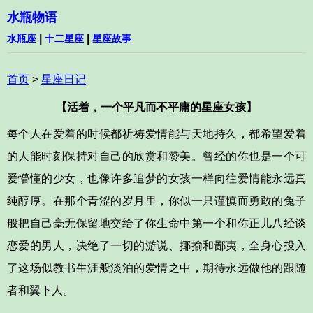
水瓶物语
|
|
水瓶座
十二星座
星座故事
首页
>
星座日记
【活着，一个平凡而不平庸的星座女孩】
每个人在爱着的时候都祈祷爱情能与天地持久，都希望爱着
的人能时刻保持对自己的欣赏和赞美。曾经的你也是一个可
爱懵懂的少女，也像许多追梦的女孩一样向往爱情能永远真
纯醇厚。在那个青涩的岁月里，你似一只谨慎而勇敢的兔子
般把自己毫无保留地交给了你生命中第一个和你正儿八经谈
恋爱的男人，决绝了一切的游说、揶揄和鄙夷，全身心投入
了这场似教书生涯般淡泊的爱情之中，期待永远做他的跟随
者和翼下人。