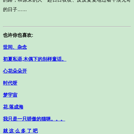
的日子……
也许你也喜欢:
世间、杂念
初夏私语,木偶下的别样童话。
心花朵朵开
时代呀
梦宇宙
花,落成海
我只是一只骄傲的猫咪。。。
就 这 么 多 了 吧