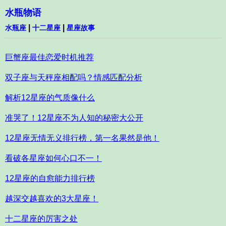
水瓶物语
|
|
水瓶座
十二星座
星座故事
巨蟹座最佳恋爱时机推荐
双子座与天秤座相配吗？情感匹配分析
解析12星座的气质像什么
准哭了！12星座不为人知的秘密大公开
12星座无情无义排行榜，第一名果然是他！
看破各星座如何心口不一！
12星座的自愈能力排行榜
越深交越喜欢的3大星座！
十二星座的厉害之处