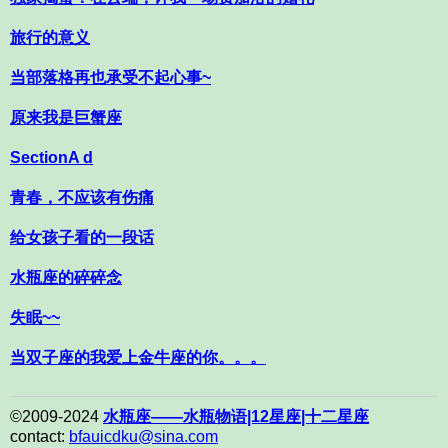
旅行的意义
当部落格再也承受不起心事~
原来我是巨蟹座
SectionA d
青春，不应该有伤痛
给女孩子看的一段话
水瓶座的碎碎念
失眠~~
当双子座的我爱上金牛座的你。。。
©2009-2024
水瓶座——水瓶物语|12星座|十二星座
contact:
bfauicdku@sina.com