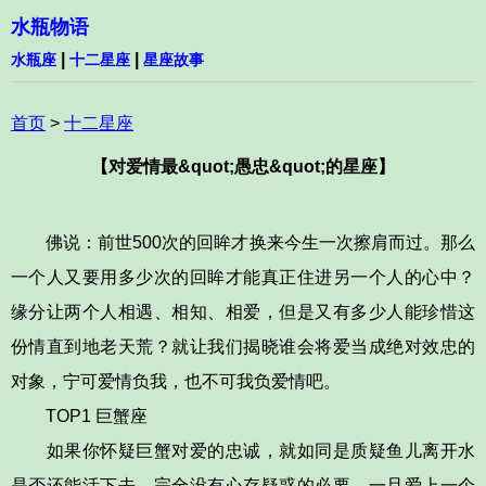
水瓶物语
|
|
水瓶座
十二星座
星座故事
首页
>
十二星座
【对爱情最&quot;愚忠&quot;的星座】
佛说：前世500次的回眸才换来今生一次擦肩而过。那么
一个人又要用多少次的回眸才能真正住进另一个人的心中？
缘分让两个人相遇、相知、相爱，但是又有多少人能珍惜这
份情直到地老天荒？就让我们揭晓谁会将爱当成绝对效忠的
对象，宁可爱情负我，也不可我负爱情吧。
TOP1 巨蟹座
如果你怀疑巨蟹对爱的忠诚，就如同是质疑鱼儿离开水
是否还能活下去，完全没有心存疑惑的必要。一旦爱上一个